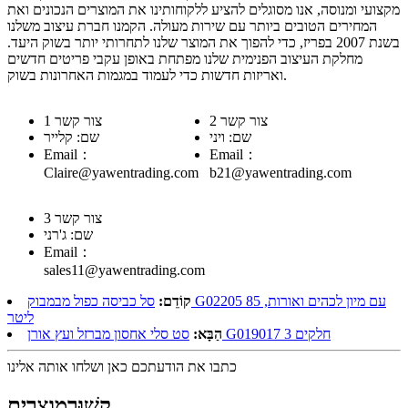
מקצועי ומנוסה, אנו מסוגלים להציע ללקוחותינו את המוצרים הנכונים ואת
המחירים הטובים ביותר עם שירות מעולה. הקמנו חברת עיצוב משלנו
בשנת 2007 בפריז, כדי להפוך את המוצר שלנו לתחרותי יותר בשוק היעד.
מחלקת העיצוב הפנימית שלנו מפתחת באופן עקבי פריטים חדשים
ואריזות חדשות כדי לעמוד במגמות האחרונות בשוק.
צור קשר 2
צור קשר 1
שם: ויני
שם: קלייר
Email：
Email：
Claire@yawentrading.com
b21@yawentrading.com
צור קשר 3
שם: ג'רני
Email：
sales11@yawentrading.com
קוֹדֵם:
סל כביסה כפול מבמבוק G02205 עם מיון לכהים ואורות, 85
ליטר
סט סלי אחסון מברזל ועץ אורן G019017 3 חלקים
הַבָּא:
כתבו את הודעתכם כאן ושלחו אותה אלינו
קָשׁוּר
מוצרים