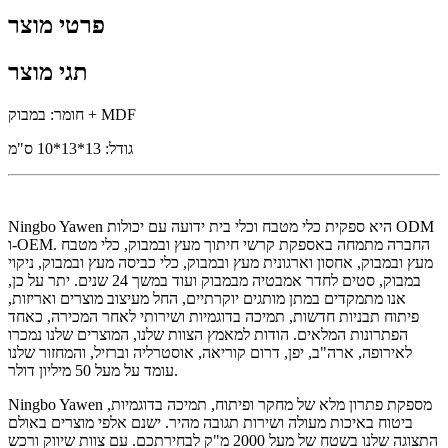
פרטי מוצר
תגי מוצר
חומר: במבוק + MDF
גודל: 13*13*10 ס"מ
Ningbo Yawen היא ספקית כלי מטבח וכלי בית ידועה עם יכולות ODM
ו-OEM. החברה מתמחה באספקת קרשי חיתוך מעץ ובמבוק, כלי מטבח
מעץ ובמבוק, אחסון וארגונית מעץ ובמבוק, כלי כביסה מעץ ובמבוק, ניקוי
במבוק, סטים לחדר אמבטיה מבמבוק ועוד במשך 24 שנים. יתר על כן,
אנו מתמקדים במתן מותגים יוקרתיים, החל מעיצוב מוצרים ואריזות,
פיתוח תבניות חדשות, תמיכה בדוגמיות ושירותי לאחר המכירה, כאחד
הפתרונות המלאים. הודות למאמץ הצוות שלנו, המוצרים שלנו נמכרו
לאירופה, ארה"ב, יפן, דרום קוריאה, אוסטרליה וברזיל, והמחזור שלנו
עומד על מעל 50 מיליון דולר.
Ningbo Yawen מספקת פתרון מלא של מחקר ופיתוח, תמיכה בדוגמיות,
ביטוח באיכות מעולה ושירות תגובה מהיר. ישנם אלפי מוצרים באולם
התצוגה שלנו בשטח של מעל 2000 מ"ק לבחירתכם. עם צוות שיווק ורכש