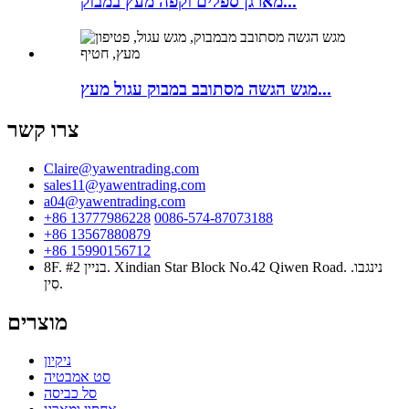
מארגן ספלים וקפה מעץ במבוק...
מגש הגשה מסתובב במבוק עגול מעץ...
צרו קשר
Claire@yawentrading.com
sales11@yawentrading.com
a04@yawentrading.com
+86 13777986228
0086-574-87073188
+86 13567880879
+86 15990156712
8F. #2 בניין. Xindian Star Block No.42 Qiwen Road. נינגבו.
סִין.
מוצרים
ניקיון
סט אמבטיה
סל כביסה