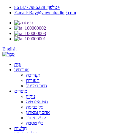
טלפון: 8613777986228+
E-mail: Ray@yawentrading.com
English
בַּיִת
אודותינו
תַעֲרוּכָה
תעודות
סיור במפעל
מוצרים
ניקיון
סט אמבטיה
סל כביסה
אחסון ומארגן
קרש חיתוך
כלי מטבח
חֲדָשׁוֹת