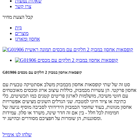
שאלות נפוצות
צרו קשר
קבל הצעת מחיר
בַּיִת
מוצרים
אחסון ומארגן
G01906 קופסאות אחסון במבוק 2 חלקים עם מכסים
סט זה של שתי קופסאות אחסון מבמבוק משלב אסתטיקה טבעית עם
אחסון פרקטי. הן עשויות מבמבוק, כוללות עיצוב ארוג ומכסים מאובטחים
עם חוטי משיכה, מושלמות לארגון פריטים קטנים כמו תכשיטים, כלי
כתיבה או ציוד חיוני למטבח. שני הגדלים השונים מציעים אפשרויות
אחסון מגוונות, בעוד שחומר הבמבוק הידידותי לסביבה מוסיף נגיעה של
חמימות לכל חלל - בין אם זה חדר שינה, משרד או סלון. עמידות
ומסוגננות, הן שומרות על חפציכם מסודרים ובהישג יד.
שלחו לנו אימייל