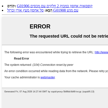
G01906 קופסאות אחסון במבוק 2 חלקים עם מכסים
קוֹדֵם:
סל אחסון מעץ אורן וברזל G01908 עם מגש
הַבָּא: