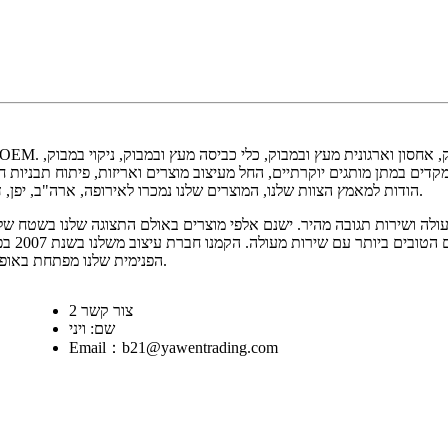
במשך 24 שנים. יתר על כן, אנו מתמקדים במתן מותגים יוקרתיים, החל מעיצוב מוצרים ואריז
הודות למאמץ הצוות שלנו, המוצרים שלנו נמכרו לאירופה, ארה"ב, יפן, דרום קוריאה, אוסטרליה וברזיל, והמחזור שלנו עומד על מעל 50 מיליון דולר.
ומנוסה,
הפנימית שלנו מפתחת באופן עקבי פריטים חדשים ואריזות חדשות כדי לעמוד במגמות האחרונות בשוק.
צור קשר 2
שם: ויני
Email：b21@yawentrading.com