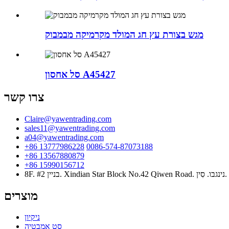
מגש בצורת עץ חג המולד מקרמיקה מבמבוק
סל אחסון A45427
צרו קשר
Claire@yawentrading.com
sales11@yawentrading.com
a04@yawentrading.com
+86 13777986228
0086-574-87073188
+86 13567880879
+86 15990156712
8F. #2 בניין. Xindian Star Block No.42 Qiwen Road. נינגבו. סִין.
מוצרים
ניקיון
סט אמבטיה