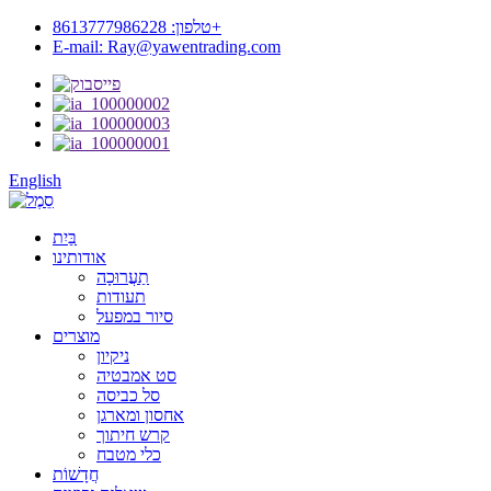
טלפון: 8613777986228+
E-mail: Ray@yawentrading.com
English
בַּיִת
אודותינו
תַעֲרוּכָה
תעודות
סיור במפעל
מוצרים
ניקיון
סט אמבטיה
סל כביסה
אחסון ומארגן
קרש חיתוך
כלי מטבח
חֲדָשׁוֹת