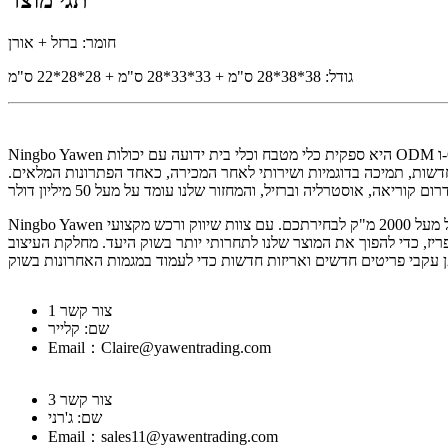
תגי מוצר
חומר: ברזל + אורן
גודל: 38*38*28 ס"מ + 33*33*28 ס"מ + 28*28*22 ס"מ
Ningbo Yawen היא ספקית כלי מטבח וכלי בית ידועה עם יכולות ODM ו-OEM. החברה מתמחה באספקת קרשי חיתוך מעץ ובמבוק, כלי מטבח מעץ ובמבוק, אחסון וארגונית מעץ ובמבוק, כלי כביסה מעץ ובמבוק, ניקוי במבוק,
ות, פיתוח תבניות חדשות, תמיכה בדוגמיות ושירותי לאחר המכירה, כאחד הפתרונות המלאים.
Ningbo Yawen מספקת פתרון מלא של מחקר ופיתוח, תמיכה בדוגמיות, ביטוח באיכות מעולה ושירות תגובה מהיר. ישנם אלפי מוצרים באולם התצוגה שלנו בשטח של מעל 2000 מ"ק לבחירתכם. עם צוות שיווק ורכש מקצועי
 אנו מסוגלים להציע ללקוחותינו את המוצרים הנכונים ואת המחירים הטובים ביותר עם שירות מעולה. הקמנו חברת עיצוב משלנו בשנת 2007 בפריז, כדי להפוך את המוצר שלנו לתחרותי יותר בשוק היעד. מחלקת העיצוב
צור קשר 1
שם: קלייר
Email：Claire@yawentrading.com
צור קשר 3
שם: ג'רני
Email：sales11@yawentrading.com