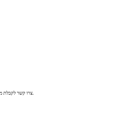
צרו קשר לקבלת מידע נוסף. האם תרצו לדעת יותר? אנו יכולים לענות לכם. לשאלות בנוגע למוצרים שלנו, אנא השאירו לנו את כתובת הדוא"ל שלכם ונענה תוך 24 שעות.