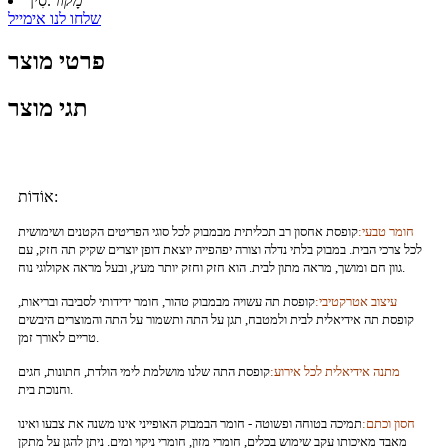
מָקוֹר:
סִין
שלחו לנו אימייל
פרטי מוצר
תגי מוצר
אוֹדוֹת:
חומר טבעי:
קופסת אחסון רב תכליתית מבמבוק לכל סוגי הפריטים הקטנים ושימושית
לכל צרכי הבית. במבוק בלתי נדלה וצורה יפהפייה יוצאת דופן יוצרים שקיק תה חזק, עם
גוון חם ומושך, מראה מתון לבית. הוא חזק וחזק יותר מעץ, ובעל מראה אקולוגי נוח.
עיצוב אטרקטיבי:
קופסת תה עשויה מבמבוק טהור, חומר ידידותי לסביבה ובריאות,
קופסת תה אידיאלית לבית ולמטבח, תגן על התה ותשמור על התה והמוצרים היבשים
טריים לאורך זמן.
מתנה אידיאלית לכל אירוע:
קופסת התה שלנו מושלמת לימי הולדת, חתונות, חגים
וחנוכת בית.
חסון וכתם:
תמיכה בטוחה ופשוטה - חומר הבמבוק האופייני אינו משנה את צבעו ואינו
מאבד מאיכותו עקב שימוש בכלים, חומרי מזון, חומרי ניקוי ומים. ניתן להגן על מתקן