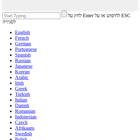
לחץ על Enter לחיפוש או על ESC
לסגירה
English
French
German
Portuguese
Spanish
Russian
Japanese
Korean
Arabic
Irish
Greek
Turkish
Italian
Danish
Romanian
Indonesian
Czech
Afrikaans
Swedish
Polish