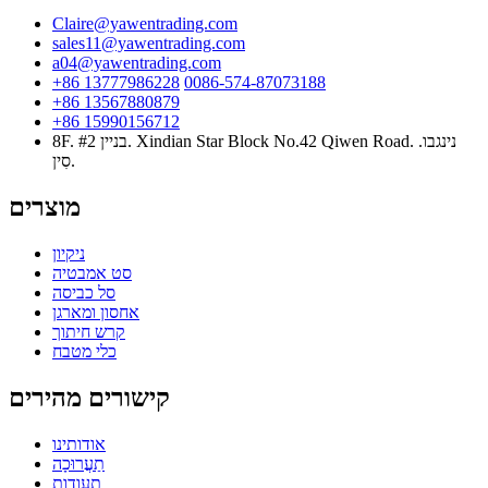
Claire@yawentrading.com
sales11@yawentrading.com
a04@yawentrading.com
+86 13777986228
0086-574-87073188
+86 13567880879
+86 15990156712
8F. #2 בניין. Xindian Star Block No.42 Qiwen Road. נינגבו.
סִין.
מוצרים
ניקיון
סט אמבטיה
סל כביסה
אחסון ומארגן
קרש חיתוך
כלי מטבח
קישורים מהירים
אודותינו
תַעֲרוּכָה
תעודות