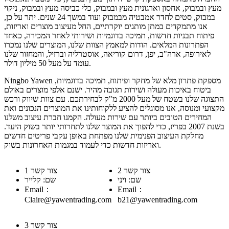
מעץ ובמבוק, אחסון וארגונית מעץ ובמבוק, כלי כביסה מעץ ובמבוק, ניקוי
במבוק, סטים לחדר אמבטיה מבמבוק ועוד במשך 24 שנים. יתר על כן,
אנו מתמקדים במתן מותגים יוקרתיים, החל מעיצוב מוצרים ואריזות,
פיתוח תבניות חדשות, תמיכה בדוגמיות ושירותי לאחר המכירה, כאחד
הפתרונות המלאים. הודות למאמץ הצוות שלנו, המוצרים שלנו נמכרו
לאירופה, ארה"ב, יפן, דרום קוריאה, אוסטרליה וברזיל, והמחזור שלנו
עומד על מעל 50 מיליון דולר.
Ningbo Yawen מספקת פתרון מלא של מחקר ופיתוח, תמיכה בדוגמיות,
ביטוח באיכות מעולה ושירות תגובה מהיר. ישנם אלפי מוצרים באולם
התצוגה שלנו בשטח של מעל 2000 מ"ק לבחירתכם. עם צוות שיווק ורכש
מקצועי ומנוסה, אנו מסוגלים להציע ללקוחותינו את המוצרים הנכונים ואת
המחירים הטובים ביותר עם שירות מעולה. הקמנו חברת עיצוב משלנו
בשנת 2007 בפריז, כדי להפוך את המוצר שלנו לתחרותי יותר בשוק היעד.
מחלקת העיצוב הפנימית שלנו מפתחת באופן עקבי פריטים חדשים
ואריזות חדשות כדי לעמוד במגמות האחרונות בשוק.
צור קשר 2
צור קשר 1
שם: ויני
שם: קלייר
Email：
Email：
Claire@yawentrading.com
b21@yawentrading.com
צור קשר 3