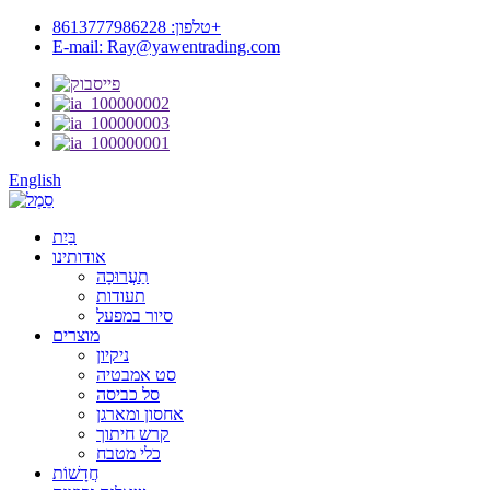
טלפון: 8613777986228+
E-mail: Ray@yawentrading.com
English
בַּיִת
אודותינו
תַעֲרוּכָה
תעודות
סיור במפעל
מוצרים
ניקיון
סט אמבטיה
סל כביסה
אחסון ומארגן
קרש חיתוך
כלי מטבח
חֲדָשׁוֹת