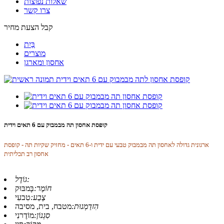
שאלות נפוצות
צרו קשר
קבל הצעת מחיר
בַּיִת
מוצרים
אחסון ומארגן
קופסת אחסון תה מבמבוק עם 6 תאים וידית
ארגונית גדולה לאחסון תה מבמבוק טבעי עם ידית ו-6 תאים - מחזיק שקיות תה - קופסת
אחסון רב תכליתית
גוֹדֶל:
חוֹמֶר:
בָּמבּוּק
צֶבַע:
טִבעִי
הִזדַמְנוּת:
מטבח, בית, מסיבה
סִגְנוֹן:
מוֹדֶרנִי