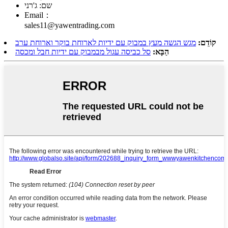
שם: ג'רני
Email：
sales11@yawentrading.com
קוֹדֵם:
מגש הגשה מעץ במבוק עם ידיות לארוחת בוקר וארוחת ערב
הַבָּא:
סל כביסה עגול מבמבוק עם ידיות חבל ומכסה